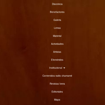
Discoteca
Benefactores
Galeria
Letras
Material
Actividades
Artistas
Efemérides
Institucional
Contenidos radio chamamé
Revistas Ivera
Editoriales
Mapa