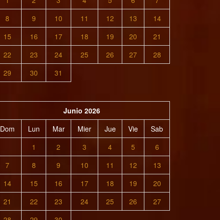
1
2
3
4
5
6
7
8
9
10
11
12
13
14
15
16
17
18
19
20
21
22
23
24
25
26
27
28
29
30
31
Junio 2026
Dom
Lun
Mar
Mier
Jue
Vie
Sab
1
2
3
4
5
6
7
8
9
10
11
12
13
14
15
16
17
18
19
20
21
22
23
24
25
26
27
28
29
30