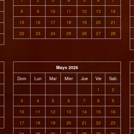
1
2
3
4
5
6
7
8
9
10
11
12
13
14
15
16
17
18
19
20
21
22
23
24
25
26
27
28
Mayo 2026
Dom
Lun
Mar
Mier
Jue
Vie
Sab
1
2
3
4
5
6
7
8
9
10
11
12
13
14
15
16
17
18
19
20
21
22
23
24
25
26
27
28
29
30