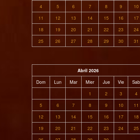
4
5
6
7
8
9
10
11
12
13
14
15
16
17
18
19
20
21
22
23
24
25
26
27
28
29
30
31
Abril 2026
Dom
Lun
Mar
Mier
Jue
Vie
Sab
1
2
3
4
5
6
7
8
9
10
11
12
13
14
15
16
17
18
19
20
21
22
23
24
25
26
27
28
29
30