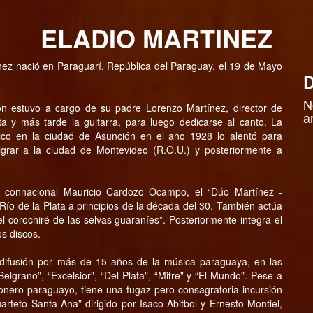
ELADIO MARTINEZ
tínez nació en Paraguarí, República del Paraguay, el 19 de Mayo
D
N
ón estuvo a cargo de su padre Lorenzo Martínez, director de
a
ta y más tarde la guitarra, para luego dedicarse al canto. La
rico en la ciudad de Asunción en el año 1928 lo alentó para
grar a la ciudad de Montevideo (R.O.U.) y posteriormente a
u connacional Mauricio Cardozo Ocampo, el “Dúo Martínez -
Río de la Plata a principios de la década del 30. También actúa
 corochiré de las selvas guaraníes”. Posteriormente integra el
s discos.
a difusión por más de 15 años de la música paraguaya, en las
elgrano”, “Excelsior”, “Del Plata”, “Mitre” y “El Mundo”. Pese a
ionero paraguayo, tiene una fugaz pero consagratoria incursión
rteto Santa Ana” dirigido por Isaco Abitbol y Ernesto Montiel,