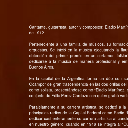
Cantante, guitarrista, autor y compositor, Eladio Mar
de 1912.
Perteneciente a una familia de músicos, su formaci
orquestas. Se inició en la música ejecutando la flau
obtención del primer premio en un certamen folkló
dedicarse a la música de manera profesional y emi
Buenos Aires.
En la capital de la Argentina forma un dúo con s
Ocampo” de gran trascendencia en las dos orillas del 
como solista, presentándose como “Eladio Martínez, el
conjunto de Félix Pérez Cardozo con quien grabó vario
Paralelamente a su carrera artística, se dedicó a l
principales radios de la Capital Federal como Radio “B
dedicar casi enteramente su carrera artística al canc
en nuestro género, cuando en 1946 se integra al “Cua