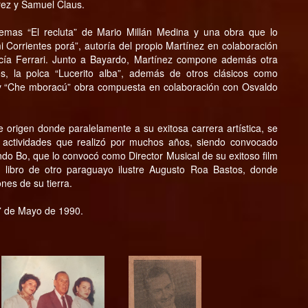
rez y Samuel Claus.
temas “El recluta” de Mario Millán Medina y una obra que lo
mi Corrientes porá”, autoría del propio Martínez en colaboración
cía Ferrari. Junto a Bayardo, Martínez compone además otra
eños, la polca “Lucerito alba”, además de otros clásicos como
 y “Che mboracú” obra compuesta en colaboración con Osvaldo
 origen donde paralelamente a su exitosa carrera artística, se
, actividades que realizó por muchos años, siendo convocado
do Bo, que lo convocó como Director Musical de su exitoso film
l libro de otro paraguayo ilustre Augusto Roa Bastos, donde
nes de su tierra.
 7 de Mayo de 1990.