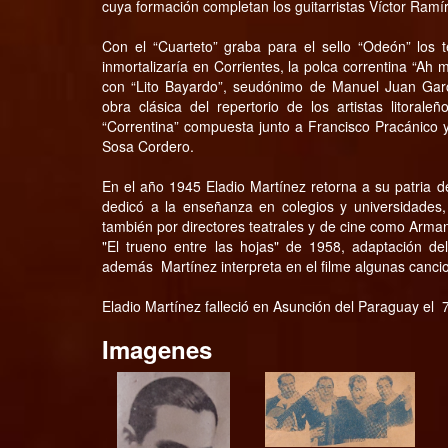
cuya formación completan los guitarristas Víctor Ramí
Con el “Cuarteto” graba para el sello “Odeón” los 
inmortalizaría en Corrientes, la polca correntina “Ah 
con “Lito Bayardo”, seudónimo de Manuel Juan Gar
obra clásica del repertorio de los artistas litoral
“Correntina” compuesta junto a Francisco Pracánico
Sosa Cordero.
En el año 1945 Eladio Martínez retorna a su patria de
dedicó a la enseñanza en colegios y universidades
también por directores teatrales y de cine como Arman
"El trueno entre las hojas" de 1958, adaptación de
además Martínez interpreta en el filme algunas cancio
Eladio Martínez falleció en Asunción del Paraguay el
Imagenes