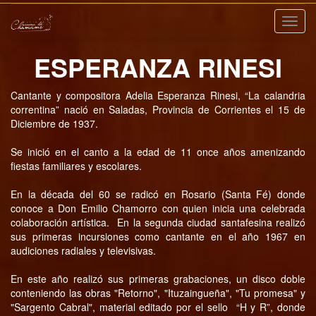
Nave
ESPERANZA RINESI
Cantante y compositora Adelia Esperanza Rinesi, “La calandria
correntina” nació en Saladas, Provincia de Corrientes el 15 de
Diciembre de 1937.
Se inició en el canto a la edad de 11 once años amenizando
fiestas familiares y escolares.
En la década del 60 se radicó en Rosario (Santa Fé) donde
conoce a Don Emilio Chamorro con quien inicia una celebrada
colaboración artística. En la segunda ciudad santafesina realizó
sus primeras incursiones como cantante en el año 1967 en
audiciones radiales y televisivas.
En este año realizó sus primeras grabaciones, un disco doble
conteniendo las obras "Retorno", "Ituzaingueña", "Tu promesa" y
"Sargento Cabral", material editado por el sello “H y R”, donde