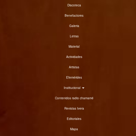
Discoteca
Benefactores
Galeria
Letras
Material
Actividades
Artistas
Efemérides
Institucional
Contenidos radio chamamé
Revistas Ivera
Editoriales
Mapa