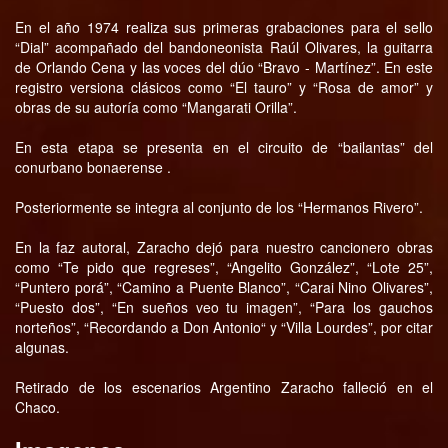
En el año 1974 realiza sus primeras grabaciones para el sello
“Dial” acompañado del bandoneonista Raúl Olivares, la guitarra
de Orlando Cena y las voces del dúo “Bravo - Martínez”. En este
registro versiona clásicos como “El tauro” y “Rosa de amor” y
obras de su autoría como “Mangarati Orilla”.
En esta etapa se presenta en el circuito de “bailantas” del
conurbano bonaerense .
Posteriormente se integra al conjunto de los “Hermanos Rivero”.
En la faz autoral, Zaracho dejó para nuestro cancionero obras
como “Te pido que regreses”, “Angelito González”, “Lote 25”,
“Puntero porá”, “Camino a Puente Blanco”, “Carai Nino Olivares”,
“Puesto dos”, “En sueños veo tu imagen”, “Para los gauchos
norteños”, “Recordando a Don Antonio“ y “Villa Lourdes”, por citar
algunas.
Retirado de los escenarios Argentino Zaracho falleció en el
Chaco.