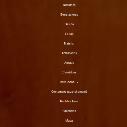
Discoteca
Benefactores
Galeria
Letras
Material
Actividades
Artistas
Efemérides
Institucional
Contenidos radio chamamé
Revistas Ivera
Editoriales
Mapa