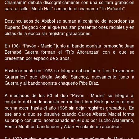
Chamame” debuta discográficamente con una solitara grabación
para el sello “Music Hall” cantando el chamame “Tu Pañuelo”.
Desvinculados de Abitbol se suman al conjunto del acordeonista
Ruperto Delgado con el que realizan presentaciones radiales y en
pistas de la época sin registrar grabaciones.
En 1961 “Pavón - Maciel” junto al bandoneonista formoseño Juan
Bernabé Guerra forman el “Trío Añoranzas” con el que se
presentan por espacio de 2 años.
Posteriormente en 1963 se integran al conjunto “Los Trovadores
Guaraníes” que dirigía Adolfo Sánchez, nuevamente junto a
Guerra y al bandoneonista chaqueño Pibe Díaz.
A mediados de los 60 el dúo “Pavón - Maciel” se integra al
conjunto del bandoneonista correntino Líder Rodríguez en el que
permanecen hasta el año 1968 sin dejar registros grabados. En
ese año el dúo se disuelve cuando Carlos Alberto Maciel forma
su propio conjunto, acompañado en el dúo por Lucho Altamirano,
Benito Montt en bandoneón y Adán Escalante en acordeón.
En 1972 vuelve a reunirse el dúo acompañados de Montt y el