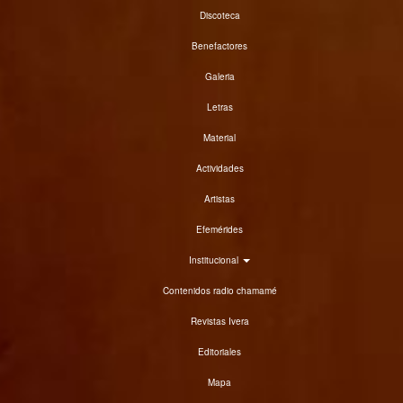
Discoteca
Benefactores
Galeria
Letras
Material
Actividades
Artistas
Efemérides
Institucional
Contenidos radio chamamé
Revistas Ivera
Editoriales
Mapa