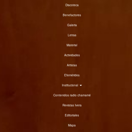
Discoteca
Benefactores
Galeria
Letras
Material
Actividades
Artistas
Efemérides
Institucional
Contenidos radio chamamé
Revistas Ivera
Editoriales
Mapa