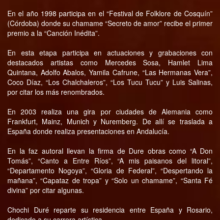
En el año 1998 participa en el “Festival de Folklore de Cosquín”
(Córdoba) donde su chamame “Secreto de amor” recibe el primer
premio a la “Canción Inédita”.
En esta etapa participa en actuaciones y grabaciones con
destacados artistas como Mercedes Sosa, Hamlet Lima
Quintana, Adolfo Abalos, Yamila Cafrune, “Las Hermanas Vera”,
Coco Díaz, “Los Chalchaleros”, “Los Tucu Tucu” y Luis Salinas,
por citar los más renombrados.
En 2003 realiza una gira por ciudades de Alemania como
Frankfurt, Mainz, Munich y Nuremberg. De allí se traslada a
España donde realiza presentaciones en Andalucía.
En la faz autoral llevan la firma de Dure obras como “A Don
Tomás”, “Canto a Entre Ríos”, “A mis paisanos del litoral”,
“Departamento Nogoya”, “Gloria de Federal”, “Despertando la
mañana”, “Capataz de tropa” y “Solo un chamame”, “Santa Fé
divina” por citar algunas.
Chochi Duré reparte su residencia entre España y Rosario,
dedicado a su carrera artística.