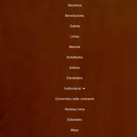
Discoteca
Benefactores
Galeria
Letras
Material
Actividades
Artistas
Efemérides
Institucional
Contenidos radio chamamé
Revistas Ivera
Editoriales
Mapa