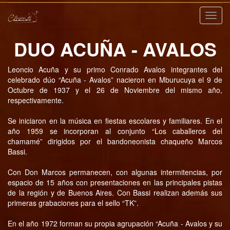
Nave
DUO ACUÑA - AVALOS
Leoncio Acuña y su primo Conrado Avalos integrantes del
celebrado dúo “Acuña - Avalos” nacieron en Mburucuya el 9 de
Octubre de 1937 y el 26 de Noviembre del mismo año,
respectivamente.
Se iniciaron en la música en fiestas escolares y familiares. En el
año 1959 se incorporan al conjunto “Los caballeros del
chamamé” dirigidos por el bandoneonista chaqueño Marcos
Bassi.
Con Don Marcos permanecen, con algunas intermitencias, por
espacio de 15 años con presentaciones en las principales pistas
de la región y de Buenos Aires. Con Bassi realizan además sus
primeras grabaciones para el sello “TK”.
En el año 1972 forman su propia agrupación “Acuña - Avalos y su