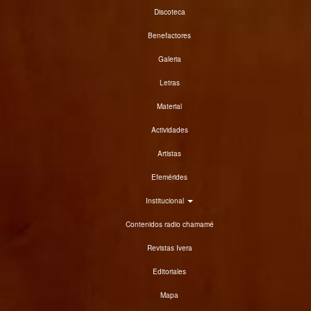
Discoteca
Benefactores
Galeria
Letras
Material
Actividades
Artistas
Efemérides
Institucional
Contenidos radio chamamé
Revistas Ivera
Editoriales
Mapa