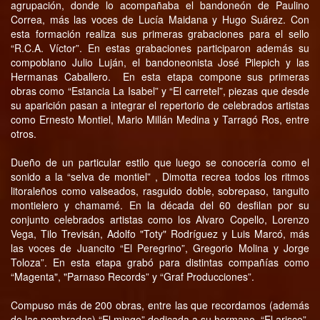
agrupación, donde lo acompañaba el bandoneón de Paulino
Correa, más las voces de Lucía Maidana y Hugo Suárez. Con
esta formación realiza sus primeras grabaciones para el sello
“R.C.A. Víctor”. En estas grabaciones participaron además su
compoblano Julio Luján, el bandoneonista José Pilepich y las
Hermanas Caballero. En esta etapa compone sus primeras
obras como “Estancia La Isabel” y “El carretel”, piezas que desde
su aparición pasan a integrar el repertorio de celebrados artistas
como Ernesto Montiel, Mario Millán Medina y Tarragó Ros, entre
otros.
Dueño de un particular estilo que luego se conocería como el
sonido a la “selva de montiel” , Dimotta recrea todos los ritmos
litoraleños como valseados, rasguido doble, sobrepaso, tanguito
montielero y chamamé. En la década del 60 desfilan por su
conjunto celebrados artistas como los Alvaro Copello, Lorenzo
Vega, Tilo Trevisán, Adolfo "Toty" Rodríguez y Luis Marcó, más
las voces de Juancito “El Peregrino”, Gregorio Molina y Jorge
Toloza”. En esta etapa grabó para distintas compañías como
“Magenta", "Parnaso Records” y “Graf Producciones”.
Compuso más de 200 obras, entre las que recordamos (además
de las nombradas) “El mingo” dedicada a su hermano, “El arisco”,