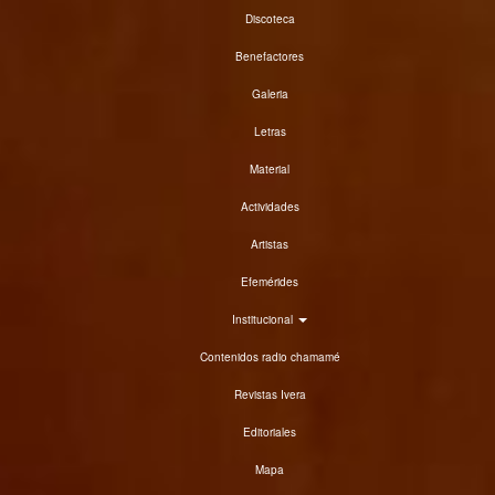
Discoteca
Benefactores
Galeria
Letras
Material
Actividades
Artistas
Efemérides
Institucional
Contenidos radio chamamé
Revistas Ivera
Editoriales
Mapa