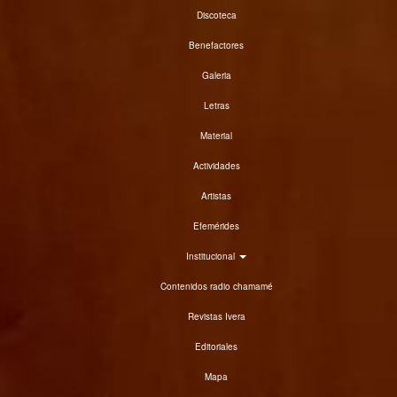
Discoteca
Benefactores
Galeria
Letras
Material
Actividades
Artistas
Efemérides
Institucional
Contenidos radio chamamé
Revistas Ivera
Editoriales
Mapa