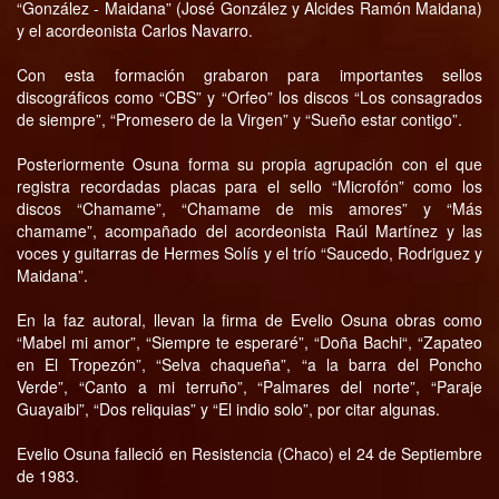
“González - Maidana” (José González y Alcides Ramón Maidana)
y el acordeonista Carlos Navarro.
Con esta formación grabaron para importantes sellos
discográficos como “CBS” y “Orfeo” los discos “Los consagrados
de siempre”, “Promesero de la Virgen” y “Sueño estar contigo”.
Posteriormente Osuna forma su propia agrupación con el que
registra recordadas placas para el sello “Microfón” como los
discos “Chamame”, “Chamame de mis amores” y “Más
chamame”, acompañado del acordeonista Raúl Martínez y las
voces y guitarras de Hermes Solís y el trío “Saucedo, Rodriguez y
Maidana”.
En la faz autoral, llevan la firma de Evelio Osuna obras como
“Mabel mi amor”, “Siempre te esperaré”, “Doña Bachi“, “Zapateo
en El Tropezón”, “Selva chaqueña”, “a la barra del Poncho
Verde”, “Canto a mi terruño”, “Palmares del norte”, “Paraje
Guayaibi”, “Dos reliquias” y “El indio solo”, por citar algunas.
Evelio Osuna falleció en Resistencia (Chaco) el 24 de Septiembre
de 1983.