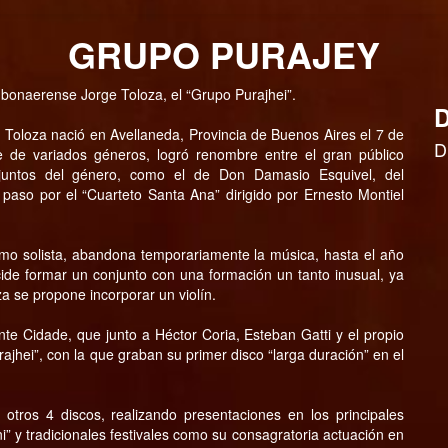
GRUPO PURAJEY
ta bonaerense Jorge Toloza, el “Grupo Purajhei”.
D
do Toloza nació en Avellaneda, Provincia de Buenos Aires el 7 de
D
e de variados géneros, logró renombre entre el gran público
untos del género, como el de Don Damasio Esquivel, del
paso por el “Cuarteto Santa Ana” dirigido por Ernesto Montiel
mo solista, abandona temporariamente la música, hasta el año
de formar un conjunto con una formación un tanto inusual, ya
 se propone incorporar un violín.
nte Cidade, que junto a Héctor Coria, Esteban Gatti y el propio
jhei”, con la que graban su primer disco “larga duración” en el
otros 4 discos, realizando presentaciones en los principales
i” y tradicionales festivales como su consagratoria actuación en