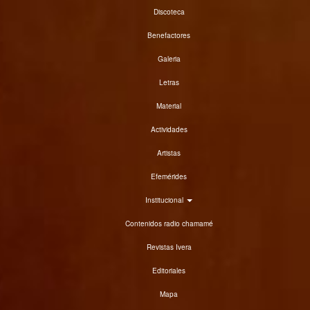
Discoteca
Benefactores
Galeria
Letras
Material
Actividades
Artistas
Efemérides
Institucional
Contenidos radio chamamé
Revistas Ivera
Editoriales
Mapa