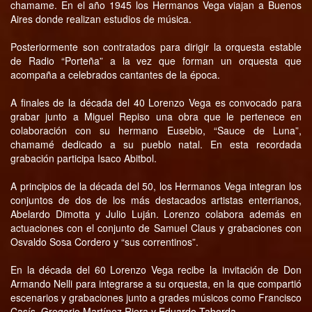
chamame. En el año 1945 los Hermanos Vega viajan a Buenos
Aires donde realizan estudios de música.
Posteriormente son contratados para dirigir la orquesta estable
de Radio “Porteña” a la vez que forman un orquesta que
acompaña a celebrados cantantes de la época.
A finales de la década del 40 Lorenzo Vega es convocado para
grabar junto a Miguel Repiso una obra que le pertenece en
colaboración con su hermano Eusebio, “Sauce de Luna”,
chamamé dedicado a su pueblo natal. En esta recordada
grabación participa Isaco Abitbol.
A principios de la década del 50, los Hermanos Vega integran los
conjuntos de dos de los más destacados artistas enterrianos,
Abelardo Dimotta y Julio Luján. Lorenzo colabora además en
actuaciones con el conjunto de Samuel Claus y grabaciones con
Osvaldo Sosa Cordero y “sus correntinos”.
En la década del 60 Lorenzo Vega recibe la invitación de Don
Armando Nelli para integrarse a su orquesta, en la que compartió
escenarios y grabaciones junto a grades músicos como Francisco
Casís, Gregorio Martínez Riera y Eduardo Taborda.