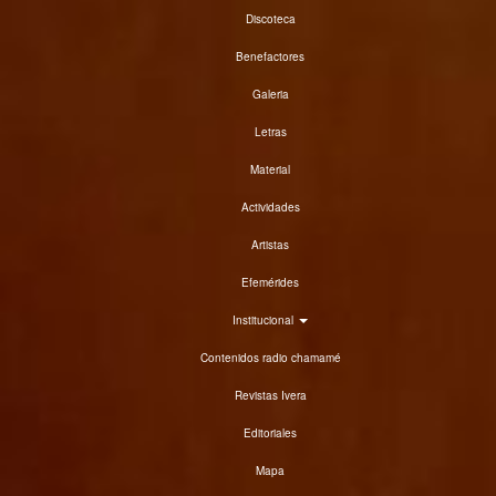
Discoteca
Benefactores
Galeria
Letras
Material
Actividades
Artistas
Efemérides
Institucional
Contenidos radio chamamé
Revistas Ivera
Editoriales
Mapa