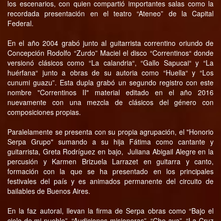
los escenarios, con quien compartió importantes salas como la
recordada presentación en el teatro “Ateneo” de la Capital
Federal.
En el año 2004 grabó junto al guitarrista correntino oriundo de
Concepción Rodolfo “Zurdo” Maciel el disco “Correntinos“ donde
versionó clásicos como “La calandria“, “Gallo Sapucai“ y “La
huérfana“ junto a obras de su autoria como “Huella“ y “Los
cunumi guazu”. Esta dupla grabó un segundo registro con este
nombre "Correntinos II" material editado en el año 2016
nuevamente con una mezcla de clásicos del género con
composiciones propias.
Paralelamente se presenta con su propia agrupación, el "Honorio
Serpa Grupo" sumando a su hija Fátima como cantante y
guitarrista, Greta Rodríguez en bajo, Juliana Abigail Alegre en la
percusión y Karmen Brizuela Larrazet en guitarra y canto,
formación con la que se ha presentado en los principales
festivales del país y es animados permanente del circuito de
bailables de Buenos Aires.
En la faz autoral, llevan la firma de Serpa obras como “Bajo el
cielo de mi pueblo”, “Audiciones misioneras”, “Che ava”, “La Cruz