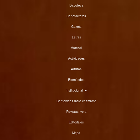
Discoteca
Benefactores
Galeria
Letras
Material
Actividades
Artistas
Efemérides
Institucional
Contenidos radio chamamé
Revistas Ivera
Editoriales
Mapa