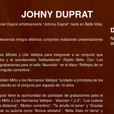
JOHNY DUPRAT
aniel Duprat artísticamente “Johnny Duprat” nació en Bella Vista,
D
N
olescencia integra distintos conjuntos realizando presentaciones
a
Alfredo y Lilio Vallejos para integrarse a su conjunto que
lva y el acordeonista “bellavistense” Rubén Miño. Con “Los
 grabaciones para el sello “Asunción” en el disco “Reflejos de mi
miguita correntina”.
ubén Miño y los Hermanos Vallejos” fundado a principios de los
endo en el conjunto por espacio de 10 años.
rat tiene la oportunidad de participar de grabaciones para el
én Miño y Los Hermanos Vallejos - Volumen 1 y 2”; “Los nuevos
distancia”; “Motivo correntino”; “Te arrullo mi amor” y “Gracias
e su autoría como “Aroma silvestre”, “Bella Vista mi tierra” y