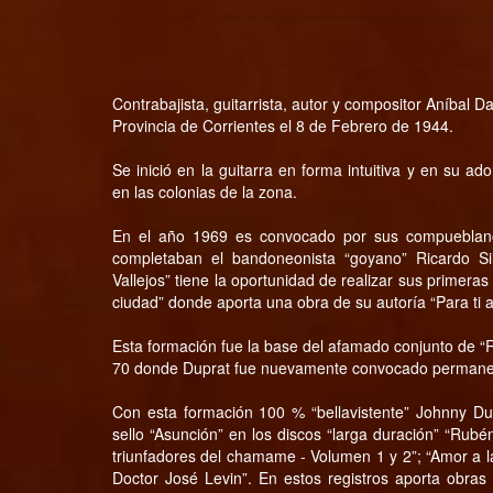
Contrabajista, guitarrista, autor y compositor Aníbal D
Provincia de Corrientes el 8 de Febrero de 1944.
Se inició en la guitarra en forma intuitiva y en su ad
en las colonias de la zona.
En el año 1969 es convocado por sus compueblanos 
completaban el bandoneonista “goyano” Ricardo Si
Vallejos” tiene la oportunidad de realizar sus primeras
ciudad” donde aporta una obra de su autoría “Para ti a
Esta formación fue la base del afamado conjunto de “R
70 donde Duprat fue nuevamente convocado permaneci
Con esta formación 100 % “bellavistente” Johnny Dup
sello “Asunción” en los discos “larga duración” “Rub
triunfadores del chamame - Volumen 1 y 2”; “Amor a la 
Doctor José Levin”. En estos registros aporta obras d