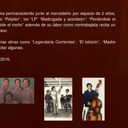
ma permaneciendo junto al mercedeño por espacio de 2 años,
lo “Polydor”, los “LP” “Madrugada y acordeón”; “Poniéndole el
ndole el moño” además de su labor como contrabajista recita un
isco.
tras obras como “Legendaria Corrientes“, “El lobizón”, “Madre
citar algunas.
 2016.