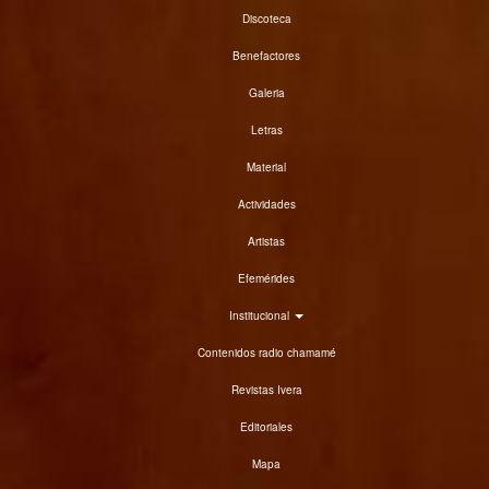
Discoteca
Benefactores
Galeria
Letras
Material
Actividades
Artistas
Efemérides
Institucional
Contenidos radio chamamé
Revistas Ivera
Editoriales
Mapa