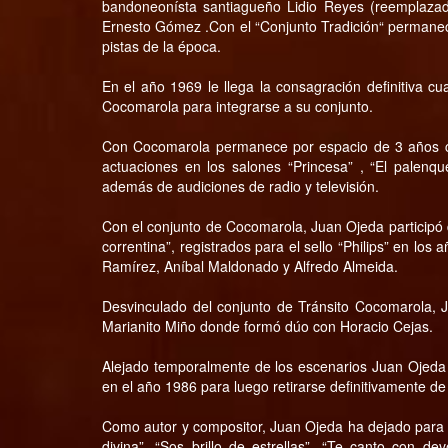
bandoneonísta santiagueño Lidio Reyes (reemplazado
Ernesto Gómez .Con el “Conjunto Tradición“ permaneci
pistas de la época.
En el año 1969 le llega la consagración definitiva cu
Cocomarola para integrarse a su conjunto.
Con Cocomarola permanece por espacio de 3 años con
actuaciones en los salones “Princesa” , “El palenqu
además de audiciones de radio y televisión.
Con el conjunto de Cocomarola, Juan Ojeda participó d
correntina”, registrados para el sello “Philips” en lo
Ramírez, Aníbal Maldonado y Alfredo Almeida.
Desvinculado del conjunto de Tránsito Cocomarola, 
Marianito Miño donde formó dúo con Horacio Cejas.
Alejado temporalmente de los escenarios Juan Ojeda r
en el año 1986 para luego retirarse definitivamente de
Como autor y compositor, Juan Ojeda ha dejado para e
divina”, “Sos brillo de estrellas”, “Te canto con de