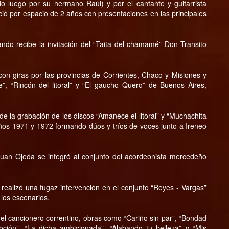
 luego por su hermano Raúl) y por el cantante y guitarrista
ó por espacio de 2 años con presentaciones en las principales
ando recibe la invitación del “Taita del chamamé” Don Transito
 giras por las provincias de Corrientes, Chaco y Misiones y
e”, “Rincón del litoral” y “El gaucho Quero” de Buenos Aires,
e la grabación de los discos “Amanece el litoral” y “Muchachita
s años 1971 y 1972 formando dúos y tríos de voces junto a Ireneo
Juan Ojeda se integró al conjunto del acordeonista mercedeño
ealizó una fugaz intervención en el conjunto “Reyes - Vargas”
 los escenarios.
l cancionero correntino, obras como “Cariño sin par”, “Bondad
voción”, “La dicha ambicionada”, “Alabando tu belleza” y “Mis