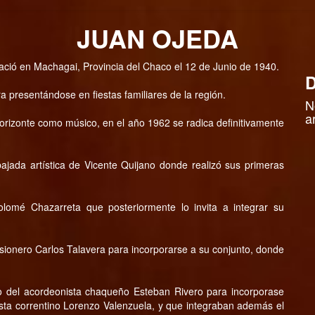
JUAN OJEDA
nació en Machagai, Provincia del Chaco el 12 de Junio de 1940.
D
ra presentándose en fiestas familiares de la región.
N
a
rizonte como músico, en el año 1962 se radica definitivamente
jada artística de Vicente Quijano donde realizó sus primeras
olomé Chazarreta que posteriormente lo invita a integrar su
misionero Carlos Talavera para incorporarse a su conjunto, donde
o del acordeonista chaqueño Esteban Rivero para incorporase
nista correntino Lorenzo Valenzuela, y que integraban además el