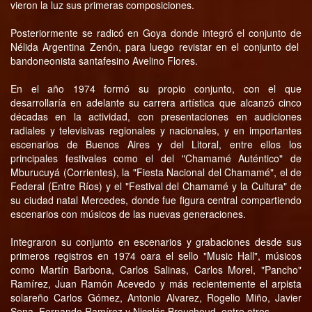
vieron la luz sus primeras composiciones.
Posteriormente se radicó en Goya donde integró el conjunto de
Nélida Argentina Zenón, para luego revistar en el conjunto del
bandoneonista santafesino Avelino Flores.
En el año 1974 formó su propio conjunto, con el que
desarrollaría en adelante su carrera artística que alcanzó cinco
décadas en la actividad, con presentaciones en audiciones
radiales y televisivas regionales y nacionales, y en importantes
escenarios de Buenos Aires y del Litoral, entre ellos los
principales festivales como el del "Chamamé Auténtico" de
Mburucuyá (Corrientes), la "Fiesta Nacional del Chamamé", el de
Federal (Entre Ríos) y el "Festival del Chamamé y la Cultura" de
su ciudad natal Mercedes, donde fue figura central compartiendo
escenarios con músicos de las nuevas generaciones.
Integraron su conjunto en escenarios y grabaciones desde sus
primeros registros en 1974 oara el sello "Music Hall", músicos
como Martín Barbona, Carlos Salinas, Carlos Morel, "Pancho"
Ramírez, Juan Ramón Acevedo y más recientemente el arpista
solareño Carlos Gómez, Antonio Alvarez, Rogelio Miño, Javier
Sena, Fernando Ramírez y Nicolás Brouchoud, entre otros.