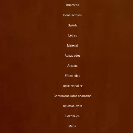
Discoteca
Benefactores
Galeria
Letras
Material
Actividades
Artistas
Efemérides
Institucional
Contenidos radio chamamé
Revistas Ivera
Editoriales
Mapa