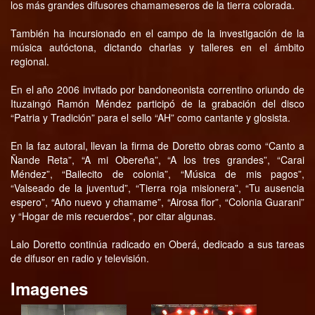
los más grandes difusores chamameseros de la tierra colorada.
También ha incursionado en el campo de la investigación de la
música autóctona, dictando charlas y talleres en el ámbito
regional.
En el año 2006 invitado por bandoneonista correntino oriundo de
Ituzaingó Ramón Méndez participó de la grabación del disco
“Patria y Tradición” para el sello “AH” como cantante y glosista.
En la faz autoral, llevan la firma de Doretto obras como “Canto a
Ñande Reta”, “A mi Obereña”, “A los tres grandes”, “Carai
Méndez”, “Bailecito de colonia”, “Música de mis pagos”,
“Valseado de la juventud”, “Tierra roja misionera”, “Tu ausencia
espero”, “Año nuevo y chamame”, “Airosa flor”, “Colonia Guarani”
y “Hogar de mis recuerdos”, por citar algunas.
Lalo Doretto continúa radicado en Oberá, dedicado a sus tareas
de difusor en radio y televisión.
Imagenes