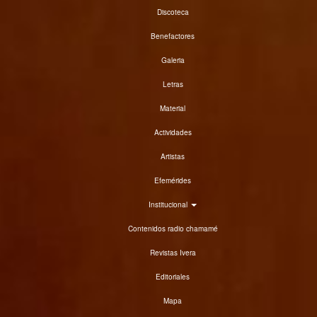
Discoteca
Benefactores
Galeria
Letras
Material
Actividades
Artistas
Efemérides
Institucional
Contenidos radio chamamé
Revistas Ivera
Editoriales
Mapa