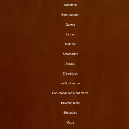
Discoteca
Benefactores
Galeria
Letras
Material
Actividades
Artistas
Efemérides
Institucional
Contenidos radio chamamé
Revistas Ivera
Editoriales
Mapa