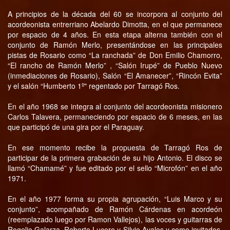
A principios de la década del 60 se incorpora al conjunto del
acordeonista entrerriano Abelardo Dimotta, en el que permanece
por espacio de 4 años. En esta etapa alterna también con el
conjunto de Ramón Merlo, presentándose en las principales
pistas de Rosario como “La ranchada” de Don Emilio Chamorro,
“El rancho de Ramón Merlo” , “Salón Irupé” de Pueblo Nuevo
(inmediaciones de Rosario), Salón “El Amanecer”, “Rincón Evita”
y el salón “Humberto 1º" regentado por Tarragó Ros.
En el año 1968 se integra al conjunto del acordeonista misionero
Carlos Talavera, permaneciendo por espacio de 6 meses, en las
que participó de una gira por el Paraguay.
En ese momento recibe la propuesta de Tarragó Ros de
participar de la primera grabación de su hijo Antonio. El disco se
llamó “Chamamé” y fue editado por el sello “Microfón” en el año
1971.
En el año 1977 forma su propia agrupación, “Luis Marco y su
conjunto”, acompañado de Ramón Cárdenas en acordeón
(reemplazado luego por Ramon Vallejos), las voces y guitarras de
Rogelio Galarza, Roberto Lucero y Silvio Avalos y como invitados,