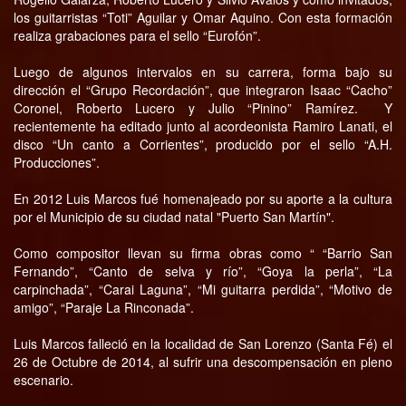
los guitarristas “Toti” Aguilar y Omar Aquino. Con esta formación
realiza grabaciones para el sello “Eurofón”.
Luego de algunos intervalos en su carrera, forma bajo su
dirección el “Grupo Recordación”, que integraron Isaac “Cacho”
Coronel, Roberto Lucero y Julio “Pinino” Ramírez. Y
recientemente ha editado junto al acordeonista Ramiro Lanati, el
disco “Un canto a Corrientes”, producido por el sello “A.H.
Producciones”.
En 2012 Luis Marcos fué homenajeado por su aporte a la cultura
por el Municipio de su ciudad natal "Puerto San Martín".
Como compositor llevan su firma obras como “ “Barrio San
Fernando”, “Canto de selva y río”, “Goya la perla”, “La
carpinchada”, “Carai Laguna”, “Mi guitarra perdida”, “Motivo de
amigo”, “Paraje La Rinconada”.
Luis Marcos falleció en la localidad de San Lorenzo (Santa Fé) el
26 de Octubre de 2014, al sufrir una descompensación en pleno
escenario.