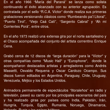
En el año 1966 “María del Paraná” se lanza como solista
continuando el éxito alcanzado con su anterior agrupación. Es
contratada por el sello “R.C.A. Víctor” donde realiza sus primeras
grabaciones versionando clásicos como “Rumbeando pa’l Litoral”,
“Puerto Tirol”, “Viejo Caá Catí”, “Sargento Cabral” y “Ah mi
Corrientes Porá”, entre otros.
En el año 1973 realizó una extensa gira por el norte santafesino y
el Chaco acompañada del conjunto del artista correntino Enrique
Cena.
Grabó cerca de 12 discos de “larga duración” para la "Víctor" y
otras compañías como "Music Hall" y "Europhone", donde la
acompañaron destacados artistas y arregladores como Andrés
Massetti, Osvaldo Requena y Oscar Cardozo Ocampo. Sus
discos fueron editados en Argentina, Paraguay, Chile, Uruguay,
Venezuela, Méjico y los Estados Unidos.
Animadora permanente de espectáculos “litoraleños” en radio y
televisión, paseó su canto por los principales escenarios del país
y ha realizado giras por países como India, Pakistán, Irán,
Hungría, Turquía, Egipto, Rumania, Noruega, Dinamarca,
Holanda, Rusia y los países bálticos.