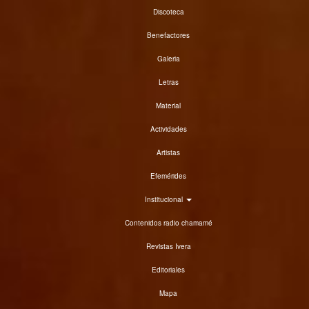
Discoteca
Benefactores
Galeria
Letras
Material
Actividades
Artistas
Efemérides
Institucional
Contenidos radio chamamé
Revistas Ivera
Editoriales
Mapa