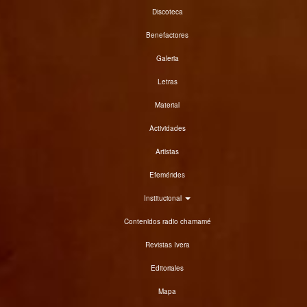
Discoteca
Benefactores
Galeria
Letras
Material
Actividades
Artistas
Efemérides
Institucional
Contenidos radio chamamé
Revistas Ivera
Editoriales
Mapa