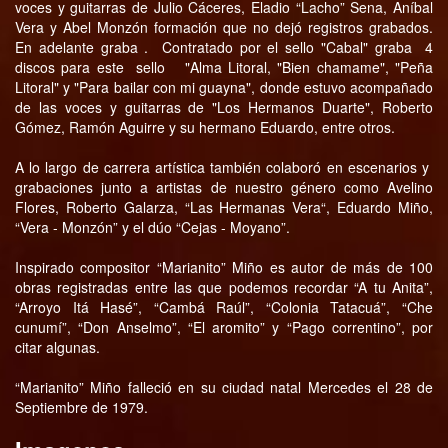
voces y guitarras de Julio Cáceres, Eladio “Lacho” Sena, Aníbal
Vera y Abel Monzón formación que no dejó registros grabados.
En adelante graba . Contratado por el sello "Cabal" graba 4
discos para este sello "Alma Litoral, "Bien chamame", "Peña
Litoral" y "Para bailar con mi guayna", donde estuvo acompañado
de las voces y guitarras de "Los Hermanos Duarte", Roberto
Gómez, Ramón Aguirre y su hermano Eduardo, entre otros.
A lo largo de carrera artística también colaboró en escenarios y
grabaciones junto a artistas de nuestro género como Avelino
Flores, Roberto Galarza, “Las Hermanas Vera“, Eduardo Miño,
“Vera - Monzón” y el dúo “Cejas - Moyano”.
Inspirado compositor “Marianito” Miño es autor de más de 100
obras registradas entre las que podemos recordar “A tu Anita”,
“Arroyo Itá Hasé”, “Cambá Raúl”, “Colonia Tatacuá”, “Che
cunumí”, “Don Anselmo”, “El aromito” y “Pago correntino”, por
citar algunas.
“Marianito” Miño falleció en su ciudad natal Mercedes el 28 de
Septiembre de 1979.