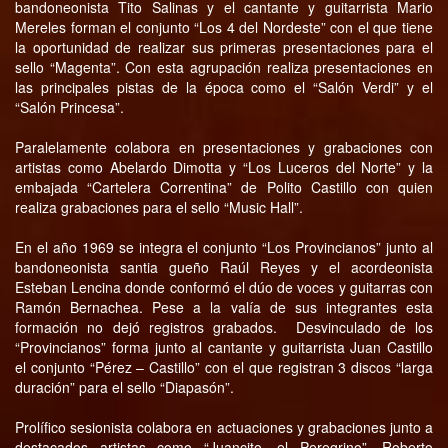
bandoneonista Tito Salinas y el cantante y guitarrista Mario
Mereles forman el conjunto “Los 4 del Nordeste” con el que tiene
la oportunidad de realizar sus primeras presentaciones para el
sello “Magenta”. Con esta agrupación realiza presentaciones en
las principales pistas de la época como el “Salón Verdi” y el
“Salón Princesa”.
Paralelamente colabora en presentaciones y grabaciones con
artistas como Abelardo Dimotta y “Los Luceros del Norte” y la
embajada “Cartelera Correntina” de Polito Castillo con quien
realiza grabaciones para el sello “Music Hall”.
En el año 1969 se integra el conjunto “Los Provincianos” junto al
bandoneonista santia gueño Raúl Reyes y el acordeonista
Esteban Lencina donde conformó el dúo de voces y guitarras con
Ramón Bernachea. Pese a la valía de sus integrantes esta
formación no dejó registros grabados. Desvinculado de los
“Provincianos” forma junto al cantante y guitarrista Juan Castillo
el conjunto “Pérez – Castillo” con el que registran 3 discos “larga
duración” para el sello “Diapasón”.
Prolífico sesionista colabora en actuaciones y grabaciones junto a
destacados artistas como “Juancito, el Peregrino”, Roberto