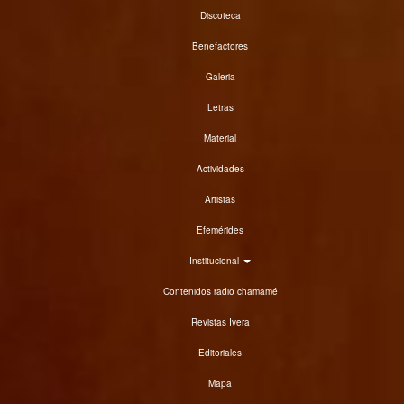
Discoteca
Benefactores
Galeria
Letras
Material
Actividades
Artistas
Efemérides
Institucional
Contenidos radio chamamé
Revistas Ivera
Editoriales
Mapa