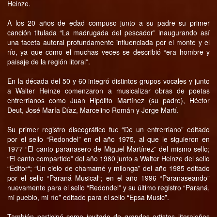
Heinze.
A los 20 años de edad compuso junto a su padre su primer
canción titulada “La madrugada del pescador” inaugurando así
una faceta autoral profundamente influenciada por el monte y el
río, ya que como el muchas veces se describió “era hombre y
paisaje de la región litoral”.
En la década del 50 y 60 integró distintos grupos vocales y junto
a Walter Heinze comenzaron a musicalizar obras de poetas
entrerrianos como Juan Hipólito Martínez (su padre), Héctor
Deut, José María Díaz, Marcelino Román y Jorge Martí.
Su primer registro discográfico fue “De un entrerriano” editado
por el sello “Redondel” en el año 1975, al que le siguieron en
1977 “El canto paranasero de Miguel Martínez” del mismo sello;
“El canto compartido” del año 1980 junto a Walter Heinze del sello
“Editor“; “Un cielo de chamamé y milonga” del año 1985 editado
por el sello “Paraná Musical“; en el año 1996 “Paranaseando”
nuevamente para el sello “Redondel” y su último registro “Paraná,
mi pueblo, mi río” editado para el sello “Epsa Music”.
También participó como invitado de grandes artistas litoraleños