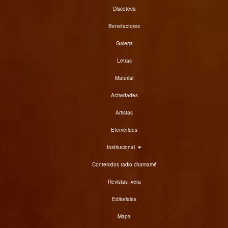
Discoteca
Benefactores
Galeria
Letras
Material
Actividades
Artistas
Efemérides
Institucional
Contenidos radio chamamé
Revistas Ivera
Editoriales
Mapa