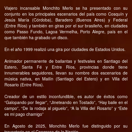
Viajero incansable Monchito Merlo se ha presentado con su
conjunto en los principales escenarios del país como Cosquín y
Jesús María (Córdoba), Baradero (Buenos Aires) y Federal
(Entre Ríos) y también en giras por el sur brasileño, en ciudades
como Passo Fundo, Lagoa Vermelha, Porto Alegre, país en el
que también ha grabado un disco.
En el año 1999 realizó una gira por ciudades de Estados Unidos.
Animador permanente de bailantas y festivales en Santiago del
Estero, Santa Fé y Entre Ríos, provincias donde tiene
innumerables seguidores, llevan su nombre dos escenarios de
música nativa, en Mailín (Santiago del Estero) y en Villa del
Rosario (Entre Ríos).
Creador de un estilo inconfundible, es autor de éxitos como
“Galopando por llegar”, “Jineteando en Tostado”, “Hay baile en el
campo”, “De la rodaja al piguelo”, “A la Villa del Rosario” y “Este
es mi pago chamigo”
En Agosto de 2025, Monchito Merlo fue distinguido por su
trayectoria en el Congreso de la Nación.