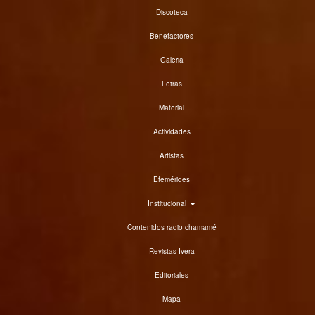
Discoteca
Benefactores
Galeria
Letras
Material
Actividades
Artistas
Efemérides
Institucional
Contenidos radio chamamé
Revistas Ivera
Editoriales
Mapa