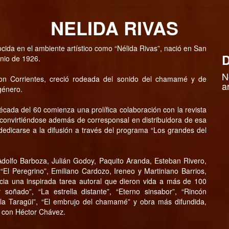
NELIDA RIVAS
nocida en el ambiente artístico como “Nélida Rivas”, nació en San
D
unio de 1926.
N
 con Corrientes, creció rodeada del sonido del chamamé y de
a
género.
década del 60 comienza una prolífica colaboración con la revista
, convirtiéndose además de corresponsal en distribuidora de esa
edicarse a la difusión a través del programa “Los grandes del
dolfo Barboza, Julián Godoy, Paquito Aranda, Esteban Rivero,
“El Peregrino”, Emiliano Cardozo, Ireneo y Martiniano Barrios,
nicia una inspirada tarea autoral que dieron vida a más de 100
ñado”, “La estrella distante”, “Eterno sinsabor”, “Rincón
la Taragüi”, “El embrujo del chamamé” y obra más difundida,
n con Héctor Chávez.