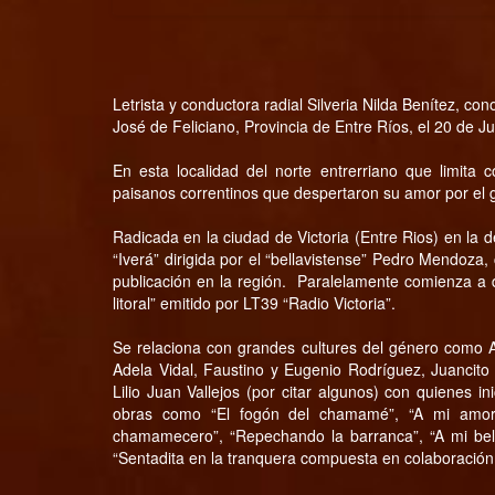
Letrista y conductora radial Silveria Nilda Benítez, co
José de Feliciano, Provincia de Entre Ríos, el 20 de J
En esta localidad del norte entrerriano que limita
paisanos correntinos que despertaron su amor por el 
Radicada en la ciudad de Victoria (Entre Rios) en la 
“Iverá” dirigida por el “bellavistense” Pedro Mendoza
publicación en la región. Paralelamente comienza a d
litoral” emitido por LT39 “Radio Victoria”.
Se relaciona con grandes cultures del género como A
Adela Vidal, Faustino y Eugenio Rodríguez, Juancito 
Lilio Juan Vallejos (por citar algunos) con quienes i
obras como “El fogón del chamamé”, “A mi amor so
chamamecero”, “Repechando la barranca”, “A mi bel
“Sentadita en la tranquera compuesta en colaboració