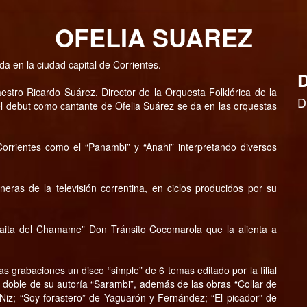
OFELIA SUAREZ
a en la ciudad capital de Corrientes.
D
estro Ricardo Suárez, Director de la Orquesta Folklórica de la
D
l debut como cantante de Ofelia Suárez se da en las orquestas
orrientes como el “Panambi” y “Anahi” interpretando diversos
eras de la televisión correntina, en ciclos producidos por su
Taita del Chamame” Don Tránsito Cocomarola que la alienta a
s grabaciones un disco “simple” de 6 temas editado por la filial
ido doble de su autoría “Sarambi”, además de las obras “Collar de
 Niz; “Soy forastero” de Yaguarón y Fernández; “El picador” de