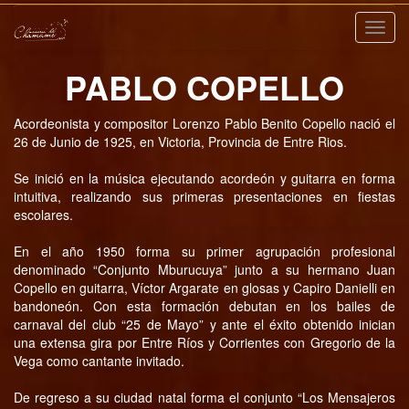
Nave
PABLO COPELLO
Acordeonista y compositor Lorenzo Pablo Benito Copello nació el
26 de Junio de 1925, en Victoria, Provincia de Entre Rios.
Se inició en la música ejecutando acordeón y guitarra en forma
intuitiva, realizando sus primeras presentaciones en fiestas
escolares.
En el año 1950 forma su primer agrupación profesional
denominado “Conjunto Mburucuya” junto a su hermano Juan
Copello en guitarra, Víctor Argarate en glosas y Capiro Danielli en
bandoneón. Con esta formación debutan en los bailes de
carnaval del club “25 de Mayo” y ante el éxito obtenido inician
una extensa gira por Entre Ríos y Corrientes con Gregorio de la
Vega como cantante invitado.
De regreso a su ciudad natal forma el conjunto “Los Mensajeros