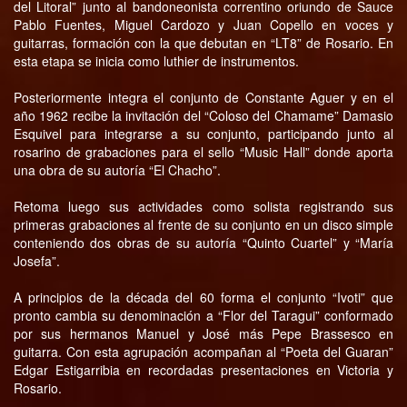
del Litoral” junto al bandoneonista correntino oriundo de Sauce
Pablo Fuentes, Miguel Cardozo y Juan Copello en voces y
guitarras, formación con la que debutan en “LT8” de Rosario. En
esta etapa se inicia como luthier de instrumentos.
Posteriormente integra el conjunto de Constante Aguer y en el
año 1962 recibe la invitación del “Coloso del Chamame” Damasio
Esquivel para integrarse a su conjunto, participando junto al
rosarino de grabaciones para el sello “Music Hall” donde aporta
una obra de su autoría “El Chacho”.
Retoma luego sus actividades como solista registrando sus
primeras grabaciones al frente de su conjunto en un disco simple
conteniendo dos obras de su autoría “Quinto Cuartel” y “María
Josefa”.
A principios de la década del 60 forma el conjunto “Ivoti” que
pronto cambia su denominación a “Flor del Taragui” conformado
por sus hermanos Manuel y José más Pepe Brassesco en
guitarra. Con esta agrupación acompañan al “Poeta del Guaran”
Edgar Estigarribia en recordadas presentaciones en Victoria y
Rosario.