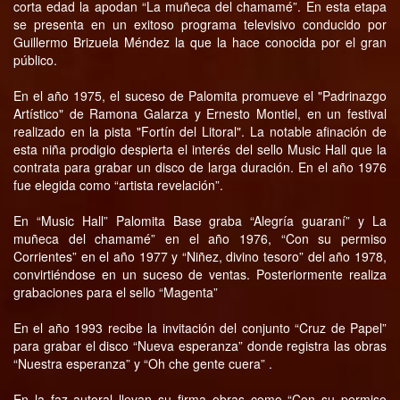
corta edad la apodan “La muñeca del chamamé”. En esta etapa
se presenta en un exitoso programa televisivo conducido por
Guillermo Brizuela Méndez la que la hace conocida por el gran
público.
En el año 1975, el suceso de Palomita promueve el "Padrinazgo
Artístico" de Ramona Galarza y Ernesto Montiel, en un festival
realizado en la pista "Fortín del Litoral". La notable afinación de
esta niña prodigio despierta el interés del sello Music Hall que la
contrata para grabar un disco de larga duración. En el año 1976
fue elegida como “artista revelación”.
En “Music Hall” Palomita Base graba “Alegría guaraní” y La
muñeca del chamamé” en el año 1976, “Con su permiso
Corrientes” en el año 1977 y “Niñez, divino tesoro” del año 1978,
convirtiéndose en un suceso de ventas. Posteriormente realiza
grabaciones para el sello “Magenta”
En el año 1993 recibe la invitación del conjunto “Cruz de Papel”
para grabar el disco “Nueva esperanza” donde registra las obras
“Nuestra esperanza” y “Oh che gente cuera” .
En la faz autoral llevan su firma obras como “Con su permiso