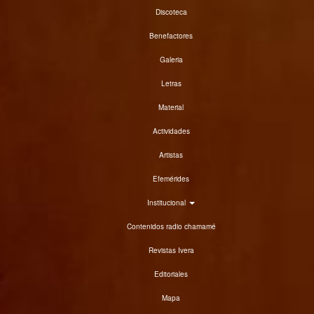
Discoteca
Benefactores
Galeria
Letras
Material
Actividades
Artistas
Efemérides
Institucional
Contenidos radio chamamé
Revistas Ivera
Editoriales
Mapa