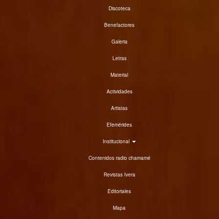
Discoteca
Benefactores
Galeria
Letras
Material
Actividades
Artistas
Efemérides
Institucional
Contenidos radio chamamé
Revistas Ivera
Editoriales
Mapa