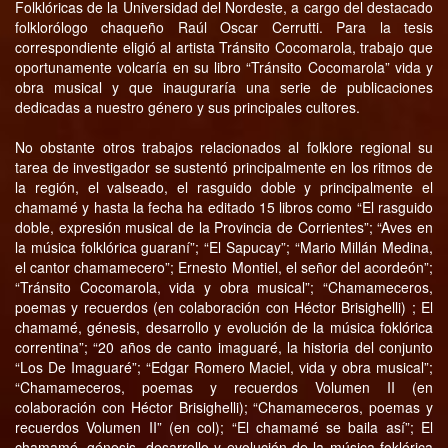
Folklóricas de la Universidad del Nordeste, a cargo del destacado
folklorólogo chaqueño Raúl Oscar Cerrutti. Para la tesis
correspondiente eligió al artista Tránsito Cocomarola, trabajo que
oportunamente volcaría en su libro “Tránsito Cocomarola” vida y
obra musical y que inauguraría una serie de publicaciones
dedicadas a nuestro género y sus principales cultores.
No obstante otros trabajos relacionados al folklore regional su
tarea de investigador se sustentó principalmente en los ritmos de
la región, el valseado, el rasguido doble y principalmente el
chamamé y hasta la fecha ha editado 15 libros como “El rasguido
doble, expresión musical de la Provincia de Corrientes”; “Aves en
la música folklórica guaraní”; “El Sapucay”; “Mario Millán Medina,
el cantor chamamecero”; Ernesto Montiel, el señor del acordeón”;
“Tránsito Cocomarola, vida y obra musical”; “Chamameceros,
poemas y recuerdos (en colaboración con Héctor Brisighelli) ; El
chamamé, génesis, desarrollo y evolución de la música foklórica
correntina”; “20 años de canto imaguaré, la historia del conjunto
“Los De Imaguaré”; “Edgar Romero Maciel, vida y obra musical”;
“Chamameceros, poemas y recuerdos Volumen II (en
colaboración con Héctor Brisighelli); “Chamameceros, poemas y
recuerdos Volumen II” (en col); “El chamamé se baila así”; El
chamamé, génesis, desarrollo y evolución de la música foklórica