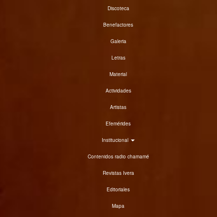
Discoteca
Benefactores
Galeria
Letras
Material
Actividades
Artistas
Efemérides
Institucional
Contenidos radio chamamé
Revistas Ivera
Editoriales
Mapa