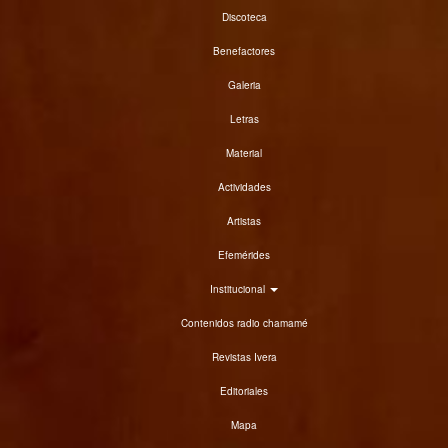
Discoteca
Benefactores
Galeria
Letras
Material
Actividades
Artistas
Efemérides
Institucional
Contenidos radio chamamé
Revistas Ivera
Editoriales
Mapa