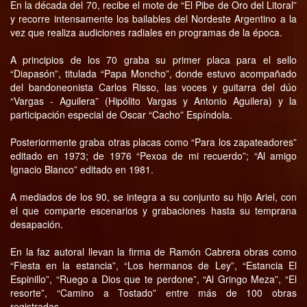
En la década del 70, recibe el mote de “El Pibe de Oro del Litoral”
y recorre intensamente los bailables del Nordeste Argentino a la
vez que realiza audiciones radiales en programas de la época.
A principios de los 70 graba su primer placa para el sello
“Diapasón”, titulada “Papa Moncho”, donde estuvo acompañado
del bandoneonista Carlos Risso, las voces y guitarra del dúo
“Vargas - Aguilera” (Hipólito Vargas y Antonio Aguilera) y la
participación especial de Oscar “Cacho” Espíndola.
Posteriormente graba otras placas como “Para los zapateadores”
editado en 1973; de 1976 “Pexoa de mi recuerdo”; “Al amigo
Ignacio Blanco” editado en 1981.
A mediados de los 90, se integra a su conjunto su hijo Ariel, con
el que comparte escenarios y grabaciones hasta su temprana
desapación.
En la faz autoral llevan la firma de Ramón Cabrera obras como
“Fiesta en la estancia”, “Los hermanos de Ley”, “Estancia El
Espinillo”, “Ruego a Dios que te perdone”, “Al Gringo Meza”, “El
resorte”, “Camino a Tostado” entre más de 100 obras
registradas.