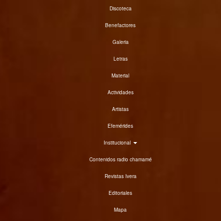
Discoteca
Benefactores
Galeria
Letras
Material
Actividades
Artistas
Efemérides
Institucional
Contenidos radio chamamé
Revistas Ivera
Editoriales
Mapa