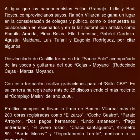
Al igual que los bandoneonistas Felipe Gramajo, Lidio y Raúl
Reyes, comprovincianos suyos, Ramón Villareal se gana un lugar
en la consideración de colegas y público, como lo demuestra su
colaboración en escenarios y en la faz autoral con artistas como
Paquito Aranda, Pirca Rojas, Fito Ledesma, Gabriel Cardozo,
Agustín Maidana, Luis Tufani y Eugenio Rodríguez, por citar
algunos.
Desvinculado de Castillo forma su trío “Sauce Solo” acompañado
de las voces y guitarras del dúo “Cejas - Moyano” (Rudecindo
Cejas - Marcial Moyano).
Con esta formación realiza grabaciones para el “Sello CBS”. En
su carrera ha registrado más de 25 discos siendo el más reciente
el “Complejo Mailín” del año 2006.
Prolífico compositor llevan la firma de Ramón Villareal más de
200 obras registradas como “El zarzo”, “Coche Cuatro“, “Paraje
Arroyito”, “Dos pagos hermanos”, “Lindo amanecer”, “Pago
entrerriano”, “El overo rosao”, “Chaco santiagueño”, Kilómetro
89”, “Barrio Mocovi” y “Departamento Loreto”, dedicado a su
pago natal.