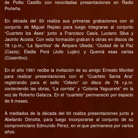
de Polito Castillo con recordadas presentaciones en Radio
Porteña.
En década del 50 realiza sus primeras grabaciones con el
conjunto de Miguel Repiso para luego integrarse al conjunto
“Cuarteto los Ases” junto a Francisco Casís, Luciano Silva y
Jacinto Acosta. Con esta formación graban 4 obras en discos de
78 r.p.m., “La Sportiva” de Amparo Ubeda; “Ciudad de la Paz
(Casís); Eladia Porá (Julio Luján) y Quemá esas cartas
(Cosentino).
En el año 1961 recibe la invitación de su amigo Ernesto Montiel
para realizar presentaciones con el “Cuarteto Santa Ana”
registrando para el sello “Odeón” un disco de 78 r.p.m.
conteniendo las obras, “La corrida” y “Colonia Yaguareté” en la
voz de Roberto Galarza. En el “cuarteto” permaneció por espacio
de 9 meses.
A mediados de la década del 60 realiza presentaciones junto a
Abelardo Dimotta, para luego incorporarse al conjunto de su
comprovinciano Edmundo Pérez, en el que permanece por varios
años.