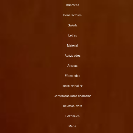
Discoteca
Benefactores
Galeria
Letras
Material
Actividades
Artistas
Efemérides
Institucional
Contenidos radio chamamé
Revistas Ivera
Editoriales
Mapa