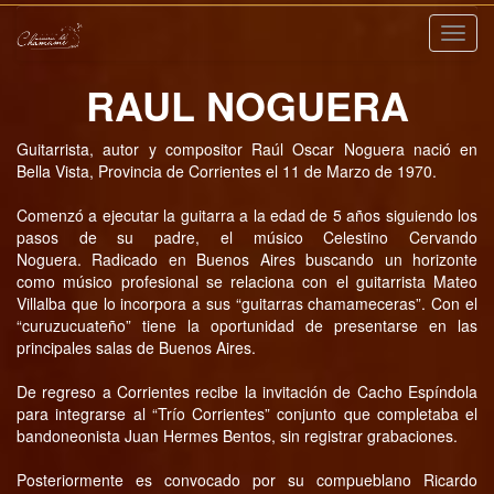
Nave
RAUL NOGUERA
Guitarrista, autor y compositor Raúl Oscar Noguera nació en
Bella Vista, Provincia de Corrientes el 11 de Marzo de 1970.
Comenzó a ejecutar la guitarra a la edad de 5 años siguiendo los
pasos de su padre, el músico Celestino Cervando
Noguera. Radicado en Buenos Aires buscando un horizonte
como músico profesional se relaciona con el guitarrista Mateo
Villalba que lo incorpora a sus “guitarras chamameceras”. Con el
“curuzucuateño” tiene la oportunidad de presentarse en las
principales salas de Buenos Aires.
De regreso a Corrientes recibe la invitación de Cacho Espíndola
para integrarse al “Trío Corrientes” conjunto que completaba el
bandoneonista Juan Hermes Bentos, sin registrar grabaciones.
Posteriormente es convocado por su compueblano Ricardo