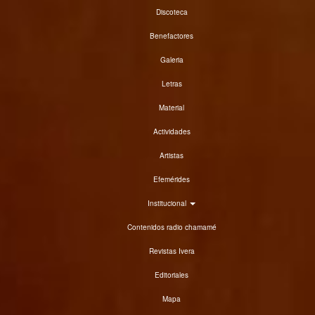
Discoteca
Benefactores
Galeria
Letras
Material
Actividades
Artistas
Efemérides
Institucional
Contenidos radio chamamé
Revistas Ivera
Editoriales
Mapa