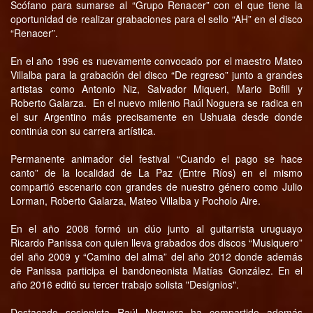
Scófano para sumarse al “Grupo Renacer” con el que tiene la
oportunidad de realizar grabaciones para el sello “AH” en el disco
“Renacer”.
En el año 1996 es nuevamente convocado por el maestro Mateo
Villalba para la grabación del disco “De regreso” junto a grandes
artistas como Antonio Niz, Salvador Miqueri, Mario Bofill y
Roberto Galarza. En el nuevo milenio Raúl Noguera se radica en
el sur Argentino más precisamente en Ushuaia desde donde
continúa con su carrera artística.
Permanente animador del festival “Cuando el pago se hace
canto” de la localidad de La Paz (Entre Ríos) en el mismo
compartió escenario con grandes de nuestro género como Julio
Lorman, Roberto Galarza, Mateo Villalba y Pocholo Aire.
En el año 2008 formó un dúo junto al guitarrista uruguayo
Ricardo Panissa con quien lleva grabados dos discos “Musiquero”
del año 2009 y “Camino del alma” del año 2012 donde además
de Panissa participa el bandoneonista Matías González. En el
año 2016 editó su tercer trabajo solista "Designios".
Destacado sesionista Raúl Noguera ha compartido además