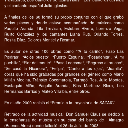
y el cantante español Julio Iglesias.
A finales de los 60 formó su propio conjunto con el que grabó
varias placas y donde estuvo acompañado de músicos como
Paquito Aranda, Tilo Trevisan, Esteban Rivero, Lorenzo Vega,
Rulito González y los cantantes Liana Ruti, Orlando Torres,
Rosita Díaz, Dolores Montiel y Rosmar.
Es autor de otras 100 obras como “”A tu cariño”, Paso Las
Piedras”, “Adiós puesto”, “Puerto Esquina”, “Posadeñita”, “A mi
pueblito”, “Flor del monte“, “Paso Ledesma“, “Regreso al rancho“,
“Se casó la Nicanora”, “Felipa”, “Canto a tus ojos”, “Juanita”,
obras que ha sido grabadas por grandes del género como Mario
Millán Medina, Tránsito Cocomarola, Tarragó Ros, Julio Montes,
Eustaquio Miño, Paquito Aranda, Blas Martínez Riera, Los
Hermanos Barrios y Mateo Villalba, entre otros.
En el año 2000 recibió el “Premio a la trayectoria de SADAIC”.
Retirado de la actividad musical, Don Samuel Claus se dedicó a
la enseñanza de música en su casa del barrio de Almagro
(Buenos Aires) donde falleció el 26 de Julio de 2003.