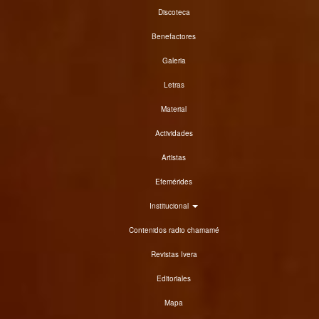
Discoteca
Benefactores
Galeria
Letras
Material
Actividades
Artistas
Efemérides
Institucional
Contenidos radio chamamé
Revistas Ivera
Editoriales
Mapa