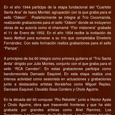
En el año 1944 participa de la etapa fundacional del "Cuarteto
Santa Ana" de Isaco Montiel, agrupación con la que graba para el
sello “Odeon”. Posteriormente se integra al Trío Cocomarola,
realizando grabaciones para el sello “Odeon” donde se incluyeron
obras de su autoría como el chamamé “Flor misionera” grabado
el 11 de Enero de 1952. En el año 1954 recibe la invitación de
Isaco Abitbol para sumarse a su trío que completaba Emeterio
Fernández. Con esta formación realiza grabaciones para el sello
“Pampa”.
A principios de los 60 integra como primera guitarra el “Trío Santa
Anita” dirigido por Julio Montes, conjunto con el que graba para el
sello “RCA Camden”. En estas grabaciones participa como
bandoneonista Damasio Esquivel. En esta etapa realiza una
intensa actividad como sesionista en actuaciones y grabaciones
junto a destacados artistas litoraleños como Miguel Repiso,
Damasio Esquivel, Osvaldo Sosa Cordero y Cholo Aguirre.
En la década del 60 compuso “Río Rebelde” junto a Héctor Ayala
y Cholo Aguirre, obra que trascendió fronteras y que ha sido
grabada por grandes artistas como Ariel Ramírez, Los
Trovadores, Los Cantores de Quilla Huasi , Los Cantores del alba