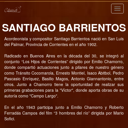
Nave
SANTIAGO BARRIENTOS
Acordeonista y compositor Santiago Barrientos nació en San Luis
del Palmar, Provincia de Corrientes en el año 1902.
Radicado en Buenos Aires en la década del 30, se integró al
conjunto “Los Hijos de Corrientes” dirigido por Emilio Chamorro,
donde compartió actuaciones junto a pilares de nuestro género
como Tránsito Cocomarola, Ernesto Montiel, Isaco Abitbol, Pedro
Pascasio Enríquez, Basilio Magos, Antonio Giannantonio, entre
otros. Junto a Chamorro tiene la oportunidad de realizar sus
primeras grabaciones para la "Víctor", donde aporta obras de su
autoría como "Campo Largo".
En el año 1943 participa junto a Emilio Chamorro y Roberto
Ferradás Campos del film “3 hombres del río” dirigida por Mario
Sofici.