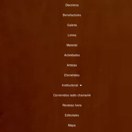
Discoteca
Benefactores
Galeria
Letras
Material
Actividades
Artistas
Efemérides
Institucional
Contenidos radio chamamé
Revistas Ivera
Editoriales
Mapa