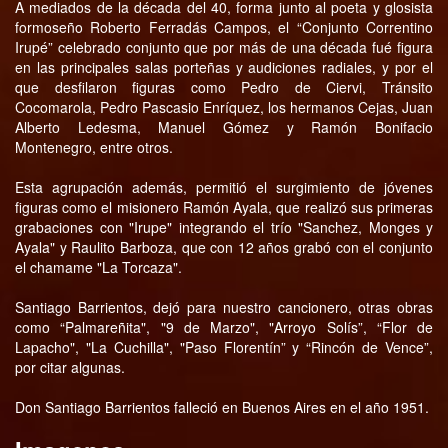
A mediados de la década del 40, forma junto al poeta y glosista
formoseño Roberto Ferradás Campos, el “Conjunto Correntino
Irupé” celebrado conjunto que por más de una década fué figura
en las principales salas porteñas y audiciones radiales, y por el
que desfilaron figuras como Pedro de Ciervi, Tránsito
Cocomarola, Pedro Pascasio Enríquez, los hermanos Cejas, Juan
Alberto Ledesma, Manuel Gómez y Ramón Bonifacio
Montenegro, entre otros.
Esta agrupación además, permitió el surgimiento de jóvenes
figuras como el misionero Ramón Ayala, que realizó sus primeras
grabaciones con "Irupe" integrando el trío "Sanchez, Monges y
Ayala" y Raulito Barboza, que con 12 años grabó con el conjunto
el chamame "La Torcaza".
Santiago Barrientos, dejó para nuestro cancionero, otras obras
como “Palmareñita", "9 de Marzo", "Arroyo Solís”, “Flor de
Lapacho", "La Cuchilla", "Paso Florentín” y “Rincón de Vence”,
por citar algunas.
Don Santiago Barrientos falleció en Buenos Aires en el año 1951.