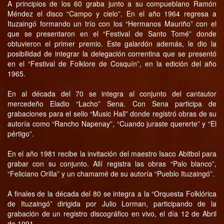
A principios de los 60 graba junto a su compueblano Ramón
Méndez el disco “Campo y cielo”. En el año 1964 regresa a
Ituzaingó formando un trío con los “Hermanos Mauriño” con el
que se presentaron en el “Festival de Santo Tomé” donde
obtuvieron el primer premio. Este galardón además, le dio la
posibilidad de integrar la delegación correntina que se presentó
en el “Festival de Folklore de Cosquín”, en la edición del año
1965.
En al década del 70 se integra al conjunto del cantautor
mercedeño Eladio “Lacho” Sena. Con Sena participa de
grabaciones para el sello “Music Hall” donde registró obras de su
autoría como “Rancho Napenay”, “Cuando juraste quererte” y “El
pértigo”.
En el año 1981 recibe la invitación del maestro Isaco Abitbol para
grabar con su conjunto. Allí registra las obras “Palo blanco”,
“Feliciano Orilla” y un chamamé de su autoría “Pueblo Ituzaingó”.
A finales de la década del 80 se integra a la “Orquesta Folklórica
de Ituzaingó” dirigida por Julio Lorman, participando de la
grabación de un registro discográfico en vivo, el día 12 de Abril
de 1991.