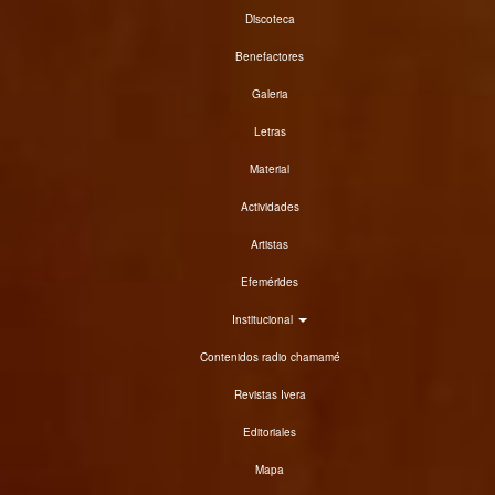
Discoteca
Benefactores
Galeria
Letras
Material
Actividades
Artistas
Efemérides
Institucional
Contenidos radio chamamé
Revistas Ivera
Editoriales
Mapa