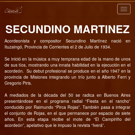
Nave
SECUNDINO MARTINEZ
Acordeonista y compositor Secundino Martínez nació en
Ituzaingó, Provincia de Corrientes el 2 de Julio de 1934.
Se inició en la música a muy temprana edad de la mano de unos
de sus tíos, mostrando una innata habilidad en la ejecución en el
acordeón. Su debut profesional se produce en el año 1947 en la
provincia de Misiones integrando un trío junto a Alberto Ferri y
Gregorio Piris.
A mediados de la década del 50 se radica en Buenos Aires
presentándose en el programa radial “Fiesta en el rancho”
conducido por Raimundo “Pirca Rojas”. También pasa a integrar
el conjunto de Rojas, en el que permanece por espacio de siete
años. En esta etapa recibe el mote de “El Campiriño del
acordeón”, apelativo que le impuso la revista “Iverá”.