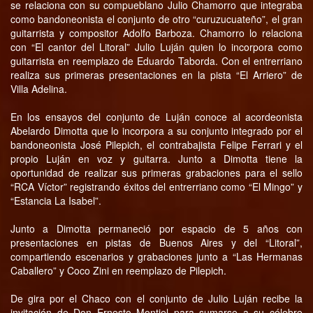
se relaciona con su compueblano Julio Chamorro que integraba
como bandoneonista el conjunto de otro “curuzucuateño”, el gran
guitarrista y compositor Adolfo Barboza. Chamorro lo relaciona
con “El cantor del Litoral” Julio Luján quien lo incorpora como
guitarrista en reemplazo de Eduardo Taborda. Con el entrerriano
realiza sus primeras presentaciones en la pista “El Arriero” de
Villa Adelina.
En los ensayos del conjunto de Luján conoce al acordeonista
Abelardo Dimotta que lo incorpora a su conjunto integrado por el
bandoneonista José Pilepich, el contrabajista Felipe Ferrari y el
propio Luján en voz y guitarra. Junto a Dimotta tiene la
oportunidad de realizar sus primeras grabaciones para el sello
“RCA Víctor” registrando éxitos del entrerriano como “El Mingo” y
“Estancia La Isabel”.
Junto a Dimotta permaneció por espacio de 5 años con
presentaciones en pistas de Buenos Aires y del “Litoral”,
compartiendo escenarios y grabaciones junto a “Las Hermanas
Caballero” y Coco Zini en reemplazo de Pilepich.
De gira por el Chaco con el conjunto de Julio Luján recibe la
invitación de Don Ernesto Montiel para sumarse a su célebre