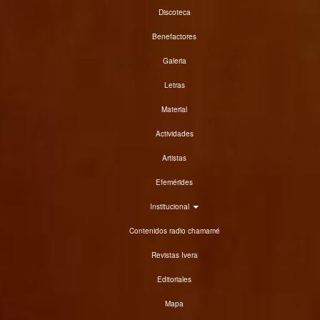
Discoteca
Benefactores
Galeria
Letras
Material
Actividades
Artistas
Efemérides
Institucional
Contenidos radio chamamé
Revistas Ivera
Editoriales
Mapa