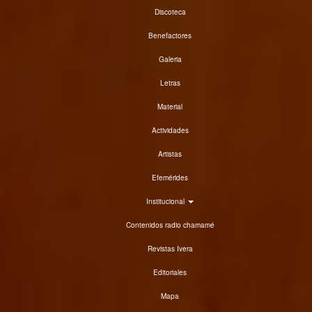
Discoteca
Benefactores
Galeria
Letras
Material
Actividades
Artistas
Efemérides
Institucional
Contenidos radio chamamé
Revistas Ivera
Editoriales
Mapa