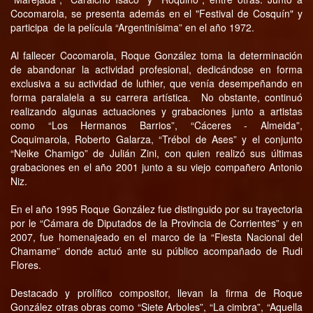
Cocomarola, se presenta además en el "Festival de Cosquín" y
participa de la película “Argentinísima” en el año 1972.
Al fallecer Cocomarola, Roque González toma la determinación
de abandonar la actividad profesional, dedicándose en forma
exclusiva a su actividad de luthier, que venía desempeñando en
forma paralalela a su carrera artística. No obstante, continuó
realizando algunas actuaciones y grabaciones junto a artistas
como “Los Hermanos Barrios”, “Cáceres - Almeida”,
Coquimarola, Roberto Galarza, “Trébol de Ases” y el conjunto
“Neike Chamigo” de Julián Zini, con quien realizó sus últimas
grabaciones en el año 2001 junto a su viejo compañero Antonio
Niz.
En el año 1995 Roque González fue distinguido por su trayectoria
por le “Cámara de Diputados de la Provincia de Corrientes” y en
2007, fue homenajeado en el marco de la “Fiesta Nacional del
Chamame” donde actuó ante su público acompañado de Rudi
Flores.
Destacado y prolífico compositor, llevan la firma de Roque
González otras obras como “Siete Arboles”, “La cimbra”, “Aquella