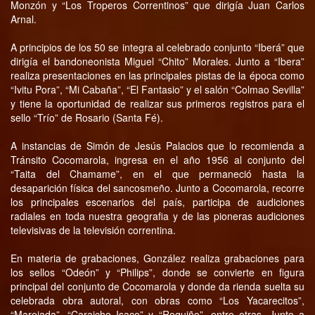
Monzón y “Los Troperos Correntinos” que dirigía Juan Carlos
Arnal.
A principios de los 50 se integra al celebrado conjunto “Iberá” que
dirigía el bandoneonista Miguel “Chito” Morales. Junto a “Ibera”
realiza presentaciones en las principales pistas de la época como
“Ivitu Pora”, “Mi Cabaña”, “El Fantasio” y el salón “Colmao Sevilla”
y tiene la oportunidad de realizar sus primeros registros para el
sello “Trío” de Rosario (Santa Fé).
A instancias de Simón de Jesús Palacios que lo recomienda a
Tránsito Cocomarola, ingresa en el año 1956 al conjunto del
“Taita del Chamame”, en el que permaneció hasta la
desaparición física del sancosmeño. Junto a Cocomarola, recorre
los principales escenarios del país, participa de audiciones
radiales en toda nuestra geografia y de las pioneras audiciones
televisivas de la televisión correntina.
En materia de grabaciones, González realiza grabaciones para
los sellos “Odeón” y “Philips”, donde se convierte en figura
principal del conjunto de Cocomarola y donde da rienda suelta su
celebrada obra autoral, con obras como “Los Yacarecitos”,
“Marejada”, “Caraicho Isaco” y “Roquiño”, entre otras. Junto a