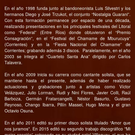
En el año 1998 funda junto al bandoneonista Luis Silvestri y los
hermanos Diego y José Trzukot, el conjunto “Nostalgia Guarani”.
Con esta formación permanece por espacio de una década,
realizando presentaciones en los principales festivales del Litoral
como “Federal” (Entre Ríos) donde obtuvieron el “Premio
Consagración”, en el “Festival del Chamame de Mburucuya”
(Corrientes) y en la “Fiesta Nacional del Chamame” de
Corrientes; grabando además 3 discos. Paralelamente, en el año
2003 se integra al “Cuarteto Santa Ana” dirigido por Carlos
Talavera.
En el año 2009 inicia su carrera como cantante solista, que se
mantiene hasta el presente, además de haber realizado
actuaciones y grabaciones junto a artistas como Víctor
Velázquez, Julio Lorman, Rudi y Nini Flores, Javier Colli, Raúl
Barboza, Germán Fratarcangelli, Néstor Basurto, Gustavo
Reynoso, Chango Ibarra, Pillín Massei, Hugo Mena y el gran
Octavio Osuna.
En el año 2011 editó su primer disco solista titulado “Amor que
nos juramos". En 2015 editó su segundo trabajo discográfico "Mi
mejor canción” estrenado en su ciudad natal Villaguay, el que ha