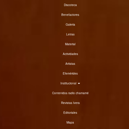
Discoteca
Benefactores
Galeria
Letras
Material
Actividades
Artistas
Efemérides
Institucional
Contenidos radio chamamé
Revistas Ivera
Editoriales
Mapa