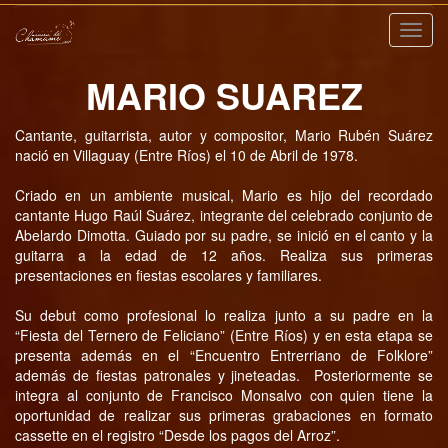
Nave
MARIO SUAREZ
Cantante, guitarrista, autor y compositor, Mario Rubén Suárez
nació en Villaguay (Entre Ríos) el 10 de Abril de 1978.
Criado en un ambiente musical, Mario es hijo del recordado
cantante Hugo Raúl Suárez, integrante del celebrado conjunto de
Abelardo Dimotta. Guiado por su padre, se inició en el canto y la
guitarra a la edad de 12 años. Realiza sus primeras
presentaciones en fiestas escolares y familiares.
Su debut como profesional lo realiza junto a su padre en la
“Fiesta del Ternero de Feliciano” (Entre Ríos) y en esta etapa se
presenta además en el “Encuentro Entrerriano de Folklore”
además de fiestas patronales y jineteadas. Posteriormente se
integra al conjunto de Francisco Monsalvo con quien tiene la
oportunidad de realizar sus primeras grabaciones en formato
cassette en el registro “Desde los pagos del Arroz”.