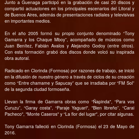
Junto a Guenaga participó en la grabación de casi 20 discos y
compartió actuaciones en los principales escenarios del Litoral y
de Buenos Aires, además de presentaciones radiales y televisivas
en importantes medios.
En el año 2005 formó su propio conjunto denominado “Tony
Gamarra y los Chaque Mboy”, acompañado de músicos como
Juan Benítez, Fabián Avalos y Alejandro Godoy (entre otros).
Con esta formación grabó dos discos donde volcó su inspirada
obra autoral.
Radicado en Clorinda (Formosa) por razones de trabajo, se inició
en la difusión de nuestro género a través de ciclos de su creación
como “Entre chamame y Sapucay” que se irradiaba por “FM Sol”
de la segunda ciudad formoseña.
Llevan la firma de Gamarra obras como “Ñapinda", “Para vos
Curuzu”, “Garay costa”, “Paraje Yaguari", "Bien libreño”, “Carai
Pacheco", "Monte Caseros" y “La flor del lugar", por citar algunas.
Tony Gamarra falleció en Clorinda (Formosa) el 23 de Mayo de
2016.