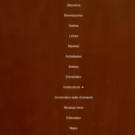
Discoteca
Benefactores
Galeria
Letras
Material
Actividades
Artistas
Efemérides
Institucional
Contenidos radio chamamé
Revistas Ivera
Editoriales
Mapa