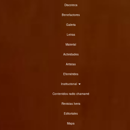
Discoteca
Benefactores
Galeria
Letras
Material
Actividades
Artistas
Efemérides
Institucional
Contenidos radio chamamé
Revistas Ivera
Editoriales
Mapa