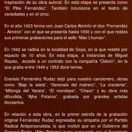
inspiración de su obra autoral. En esta etapa se presenta como
“El Pibe Fernández”. También incursiona en el teatro de
variedades y en el circo.
En el año 1923 forma con Juan Carlos Almirón el dúo “Fernandez
- Almirón” con el que se presenta hasta 1930 y con el que realiza
sus primeras grabaciones para el sello “Mac Lhuman”.
En 1942 se radica en la localidad de Goya, en la que residió por
espacio de 10 años. En esta etapa, a instancias de Miguel
Repiso, accede a un contrato con la compañía “Odeón”, en la
que graba entre 1949 y 1952 doce temas.
Evaristo Fernández Rudaz dejó para nuestro cancionero, obras
como “Bajo la isleta”, “Serenata del matrero”, “La creciente”,
“Milonga del Yarara”, “El mondaye", "Chaco” y su obra más
difundida, “Ajha Potama”, grabada por grandes artistas
litoraleños.
En relación a esta obra, en la primer estrofa de la grabación
original Fernández Rudaz expresaba su simpatía por el Partido
Radical Antipersonalista, lo que motivó que en el Gobierno del
General Perón, “Ajha Potama” fuera censurada por el Secretario