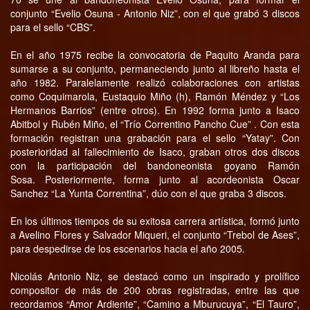
conjunto “Evelio Osuna - Antonio Niz”, con el que grabó 3 discos
para el sello “CBS”.
En el año 1975 recibe la convocatoria de Paquito Aranda para
sumarse a su conjunto, permaneciendo junto al libreño hasta el
año 1982. Paralelamente realizó colaboraciones con artistas
como Coquimarola, Eustaquio Miño (h), Ramón Méndez y “Los
Hermanos Barrios” (entre otros). En 1992 forma junto a Isaco
Abitbol y Rubén Miño, el “Trío Correntino Pancho Cue” . Con esta
formación registran una grabación para el sello “Yatay”. Con
posterioridad al fallecimiento de Isaco, graban otros dos discos
con la participación del bandoneonista goyano Ramón
Sosa. Posteriormente, forma junto al acordeonista Oscar
Sanchez “La Yunta Correntina”, dúo con el que graba 3 discos.
En los últimos tiempos de su exitosa carrera artística, formó junto
a Avelino Flores y Salvador Miqueri, el conjunto “Trebol de Ases”,
para despedirse de los escenarios hacia el año 2005.
Nicolás Antonio Niz, se destacó como un inspirado y prolífico
compositor de más de 200 obras registradas, entre las que
recordamos “Amor Ardiente”, “Camino a Mburucuya”, “El Tauro”,