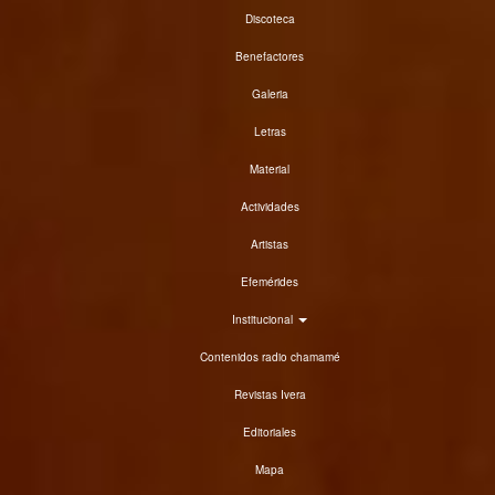
Discoteca
Benefactores
Galeria
Letras
Material
Actividades
Artistas
Efemérides
Institucional
Contenidos radio chamamé
Revistas Ivera
Editoriales
Mapa