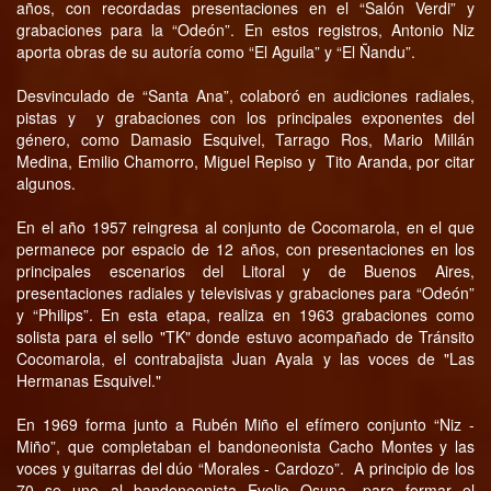
años, con recordadas presentaciones en el “Salón Verdi” y
grabaciones para la “Odeón”. En estos registros, Antonio Niz
aporta obras de su autoría como “El Aguila” y “El Ñandu”.
Desvinculado de “Santa Ana”, colaboró en audiciones radiales,
pistas y y grabaciones con los principales exponentes del
género, como Damasio Esquivel, Tarrago Ros, Mario Millán
Medina, Emilio Chamorro, Miguel Repiso y Tito Aranda, por citar
algunos.
En el año 1957 reingresa al conjunto de Cocomarola, en el que
permanece por espacio de 12 años, con presentaciones en los
principales escenarios del Litoral y de Buenos Aires,
presentaciones radiales y televisivas y grabaciones para “Odeón”
y “Philips”. En esta etapa, realiza en 1963 grabaciones como
solista para el sello "TK" donde estuvo acompañado de Tránsito
Cocomarola, el contrabajista Juan Ayala y las voces de "Las
Hermanas Esquivel."
En 1969 forma junto a Rubén Miño el efímero conjunto “Niz -
Miño”, que completaban el bandoneonista Cacho Montes y las
voces y guitarras del dúo “Morales - Cardozo”. A principio de los
70 se une al bandoneonista Evelio Osuna, para formar el