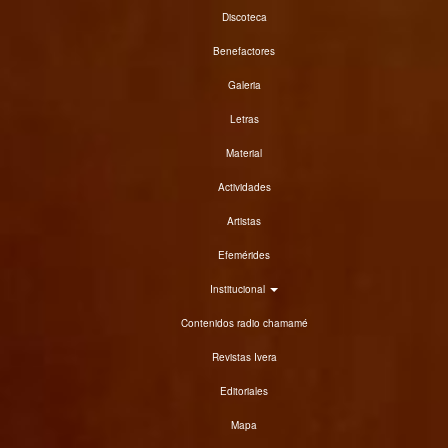
Discoteca
Benefactores
Galeria
Letras
Material
Actividades
Artistas
Efemérides
Institucional
Contenidos radio chamamé
Revistas Ivera
Editoriales
Mapa