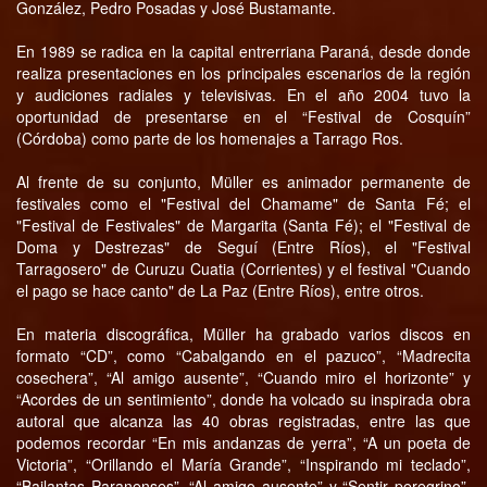
González, Pedro Posadas y José Bustamante.
En 1989 se radica en la capital entrerriana Paraná, desde donde
realiza presentaciones en los principales escenarios de la región
y audiciones radiales y televisivas. En el año 2004 tuvo la
oportunidad de presentarse en el “Festival de Cosquín”
(Córdoba) como parte de los homenajes a Tarrago Ros.
Al frente de su conjunto, Müller es animador permanente de
festivales como el "Festival del Chamame" de Santa Fé; el
"Festival de Festivales" de Margarita (Santa Fé); el "Festival de
Doma y Destrezas" de Seguí (Entre Ríos), el "Festival
Tarragosero" de Curuzu Cuatia (Corrientes) y el festival "Cuando
el pago se hace canto" de La Paz (Entre Ríos), entre otros.
En materia discográfica, Müller ha grabado varios discos en
formato “CD”, como “Cabalgando en el pazuco”, “Madrecita
cosechera”, “Al amigo ausente”, “Cuando miro el horizonte” y
“Acordes de un sentimiento”, donde ha volcado su inspirada obra
autoral que alcanza las 40 obras registradas, entre las que
podemos recordar “En mis andanzas de yerra”, “A un poeta de
Victoria”, “Orillando el María Grande”, “Inspirando mi teclado”,
“Bailantas Paranenses”, “Al amigo ausente” y “Sentir peregrino”,