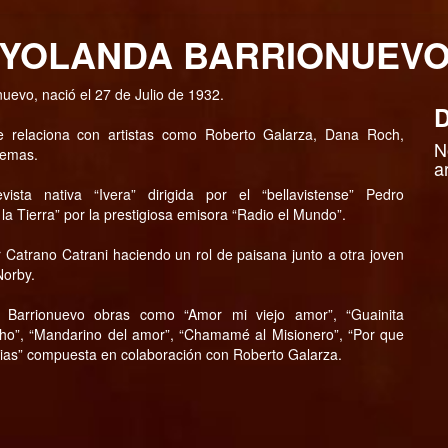
YOLANDA BARRIONUEV
nuevo, nació el 27 de Julio de 1932.
D
 relaciona con artistas como Roberto Galarza, Dana Roch,
N
oemas.
a
ista nativa “Ivera” dirigida por el “bellavistense” Pedro
a Tierra” por la prestigiosa emisora “Radio el Mundo”.
or Catrano Catrani haciendo un rol de paisana junto a otra joven
Norby.
da Barrionuevo obras como “Amor mi viejo amor”, “Guainita
ho”, “Mandarino del amor”, “Chamamé al Misionero”, “Por que
nsias” compuesta en colaboración con Roberto Galarza.