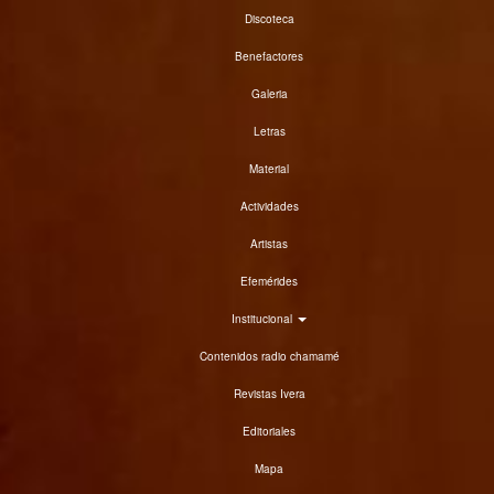
Discoteca
Benefactores
Galeria
Letras
Material
Actividades
Artistas
Efemérides
Institucional
Contenidos radio chamamé
Revistas Ivera
Editoriales
Mapa