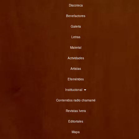
Discoteca
Benefactores
Galeria
Letras
Material
Actividades
Artistas
Efemérides
Institucional
Contenidos radio chamamé
Revistas Ivera
Editoriales
Mapa