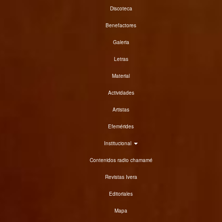
Discoteca
Benefactores
Galeria
Letras
Material
Actividades
Artistas
Efemérides
Institucional
Contenidos radio chamamé
Revistas Ivera
Editoriales
Mapa